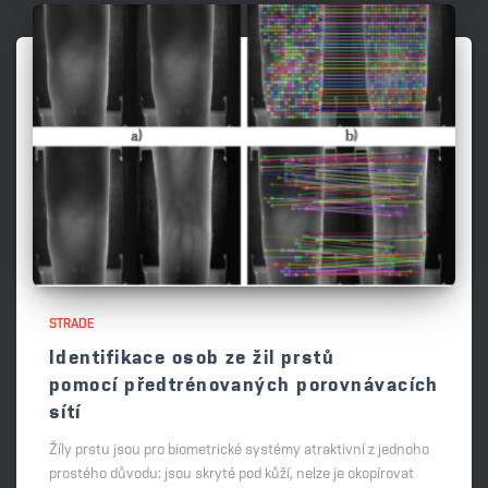
STRADE
Identifikace osob ze žil prstů
pomocí předtrénovaných porovnávacích
sítí
Žíly prstu jsou pro biometrické systémy atraktivní z jednoho
prostého důvodu: jsou skryté pod kůží, nelze je okopírovat