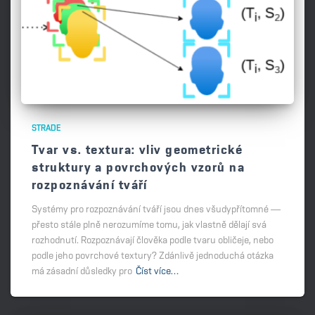
STRADE
Tvar vs. textura: vliv geometrické
struktury a povrchových vzorů na
rozpoznávání tváří
Systémy pro rozpoznávání tváří jsou dnes všudypřítomné —
přesto stále plně nerozumíme tomu, jak vlastně dělají svá
rozhodnutí. Rozpoznávají člověka podle tvaru obličeje, nebo
podle jeho povrchové textury? Zdánlivě jednoduchá otázka
má zásadní důsledky pro
Číst více…