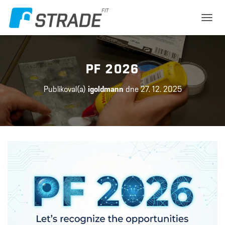
P
Ř
E
P
N
PF 2026
O
U
Publikoval(a)
igoldmann
dne
27. 12. 2025
T
N
A
V
I
G
A
C
I