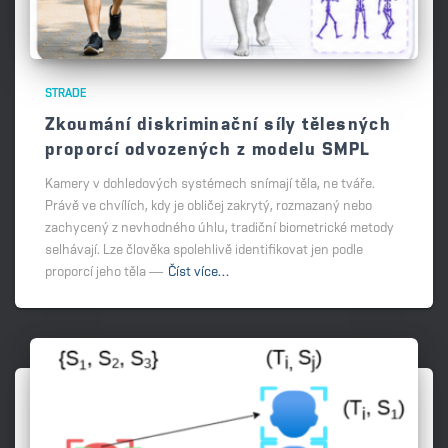
STRADE
Zkoumání diskriminační síly tělesných
proporcí odvozených z modelu SMPL
Kamery v dohledových systémech snímají těla, ne tváře.
Právě ve chvílích, kdy je obličej zakrytý, rozmazaný nebo
zachycený z nevhodného úhlu, tradiční biometrické metody
selhávají. Lze člověka spolehlivě identifikovat jen podle
proporcí jeho těla —
Číst více…