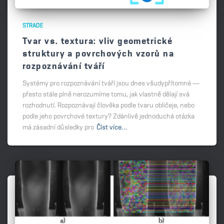
STRADE
Tvar vs. textura: vliv geometrické
struktury a povrchových vzorů na
rozpoznávání tváří
Systémy pro rozpoznávání tváří jsou dnes všudypřítomné —
přesto stále plně nerozumíme tomu, jak vlastně dělají svá
rozhodnutí. Rozpoznávají člověka podle tvaru obličeje, nebo
podle jeho povrchové textury? Zdánlivě jednoduchá otázka
má zásadní důsledky pro
Číst více…