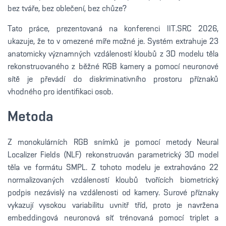
bez tváře, bez oblečení, bez chůze?
Tato práce, prezentovaná na konferenci IIT.SRC 2026,
ukazuje, že to v omezené míře možné je. Systém extrahuje 23
anatomicky významných vzdáleností kloubů z 3D modelu těla
rekonstruovaného z běžné RGB kamery a pomocí neuronové
sítě je převádí do diskriminativního prostoru příznaků
vhodného pro identifikaci osob.
Metoda
Z monokulárních RGB snímků je pomocí metody Neural
Localizer Fields (NLF) rekonstruován parametrický 3D model
těla ve formátu SMPL. Z tohoto modelu je extrahováno 22
normalizovaných vzdáleností kloubů tvořících biometrický
podpis nezávislý na vzdálenosti od kamery. Surové příznaky
vykazují vysokou variabilitu uvnitř tříd, proto je navržena
embeddingová neuronová síť trénovaná pomocí triplet a