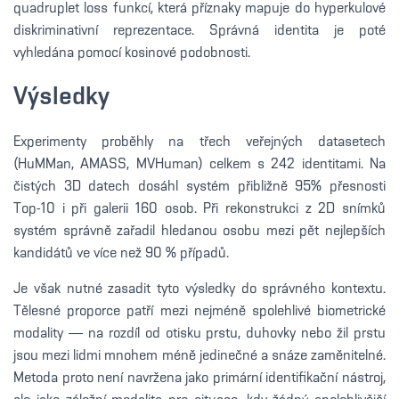
quadruplet loss funkcí, která příznaky mapuje do hyperkulové
diskriminativní reprezentace. Správná identita je poté
vyhledána pomocí kosinové podobnosti.
Výsledky
Experimenty proběhly na třech veřejných datasetech
(HuMMan, AMASS, MVHuman) celkem s 242 identitami. Na
čistých 3D datech dosáhl systém přibližně 95% přesnosti
Top-10 i při galerii 160 osob. Při rekonstrukci z 2D snímků
systém správně zařadil hledanou osobu mezi pět nejlepších
kandidátů ve více než 90 % případů.
Je však nutné zasadit tyto výsledky do správného kontextu.
Tělesné proporce patří mezi nejméně spolehlivé biometrické
modality — na rozdíl od otisku prstu, duhovky nebo žil prstu
jsou mezi lidmi mnohem méně jedinečné a snáze zaměnitelné.
Metoda proto není navržena jako primární identifikační nástroj,