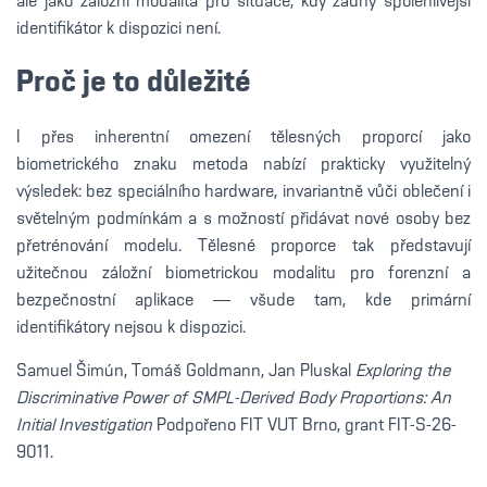
ale jako záložní modalita pro situace, kdy žádný spolehlivější
identifikátor k dispozici není.
Proč je to důležité
I přes inherentní omezení tělesných proporcí jako
biometrického znaku metoda nabízí prakticky využitelný
výsledek: bez speciálního hardware, invariantně vůči oblečení i
světelným podmínkám a s možností přidávat nové osoby bez
přetrénování modelu. Tělesné proporce tak představují
užitečnou záložní biometrickou modalitu pro forenzní a
bezpečnostní aplikace — všude tam, kde primární
identifikátory nejsou k dispozici.
Samuel Šimún, Tomáš Goldmann, Jan Pluskal
Exploring the
Discriminative Power of SMPL-Derived Body Proportions: An
Initial Investigation
Podpořeno FIT VUT Brno, grant FIT-S-26-
9011.