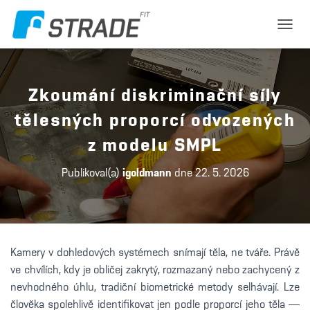
P
Ř
E
P
N
Zkoumání diskriminační síly
O
U
tělesných proporcí odvozených
T
N
z modelu SMPL
A
V
Publikoval(a)
igoldmann
dne
22. 5. 2026
I
G
A
C
I
Kamery v dohledových systémech snímají těla, ne tváře. Právě
ve chvílích, kdy je obličej zakrytý, rozmazaný nebo zachycený z
nevhodného úhlu, tradiční biometrické metody selhávají. Lze
člověka spolehlivě identifikovat jen podle proporcí jeho těla —