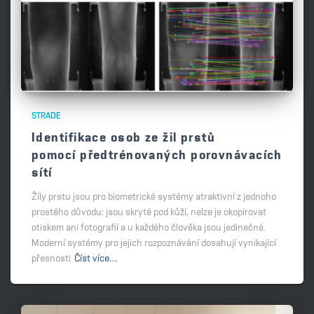
STRADE
Identifikace osob ze žil prstů
pomocí předtrénovaných porovnávacích
sítí
Žíly prstu jsou pro biometrické systémy atraktivní z jednoho
prostého důvodu: jsou skryté pod kůží, nelze je okopírovat
otiskem ani fotografií a u každého člověka jsou jedinečné.
Moderní systémy pro jejich rozpoznávání dosahují vynikající
přesnosti
Číst více…